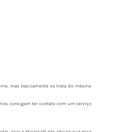
nome, mas basicamente se trata do mesmo
ários consigam ter contato com um serviço
dar, pois a Microsoft não obriga que essa