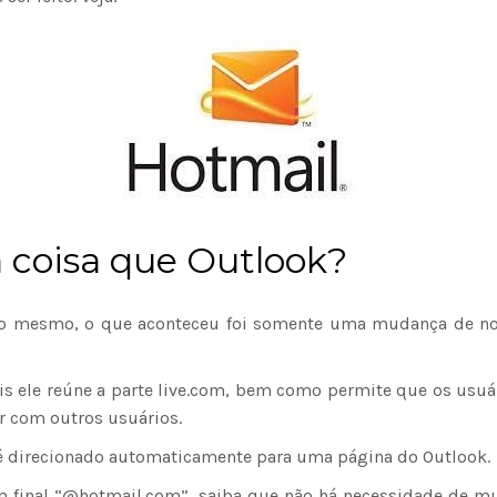
 coisa que Outlook?
o o mesmo, o que aconteceu foi somente uma mudança de 
ois ele reúne a parte live.com, bem como permite que os usu
r com outros usuários.
ê é direcionado automaticamente para uma página do Outlook.
com final “@hotmail.com”, saiba que não há necessidade de mu